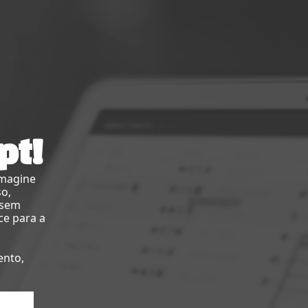
pt!
imagine
so,
 sem
ce para a
ento,