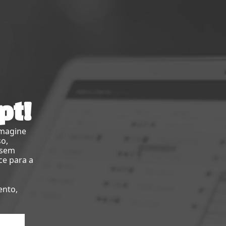
pt!
imagine
so,
 sem
ce para a
ento,