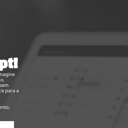
pt!
imagine
so,
 sem
ce para a
ento,