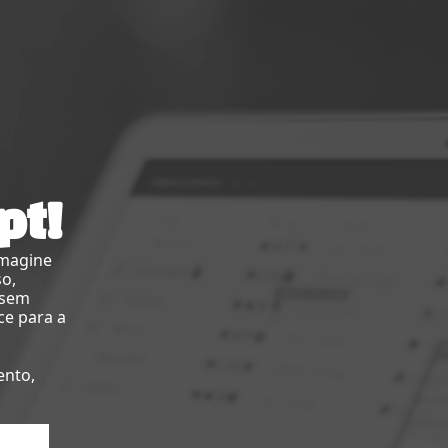
pt!
imagine
so,
 sem
ce para a
ento,