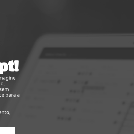
pt!
imagine
so,
 sem
ce para a
ento,