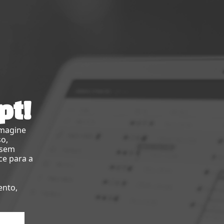
pt!
imagine
so,
 sem
ce para a
ento,