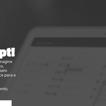
pt!
imagine
so,
 sem
ce para a
ento,